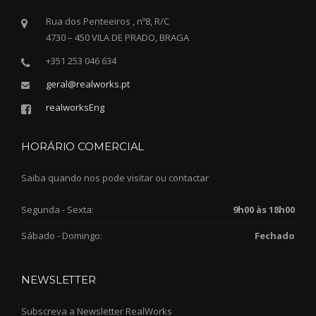
Rua dos Penteeiros , nº8, R/C
4730 – 450 VILA DE PRADO, BRAGA
+351 253 046 634
geral@realworks.pt
realworksEng
HORÁRIO COMERCIAL
Saiba quando nos pode visitar ou contactar
Segunda - Sexta:
9h00 às 18h00
Sábado - Domingo:
Fechado
NEWSLETTER
Subscreva a Newsletter RealWorks