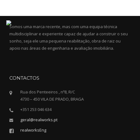
Somos uma marca recente, mas com uma equipa técnica
multidisciplinar e experiente capaz de ajudar a construir o seu
sonho, seja ele uma pequena reabilitação, obra de raiz ou
apoio nas áreas de engenharia e avaliação imobiliária.
CONTACTOS
Rua dos Penteeiros , nº8, R/C
4730 – 450 VILA DE PRADO, BRAGA
+351 253 046 634
geral@realworks.pt
realworksEng